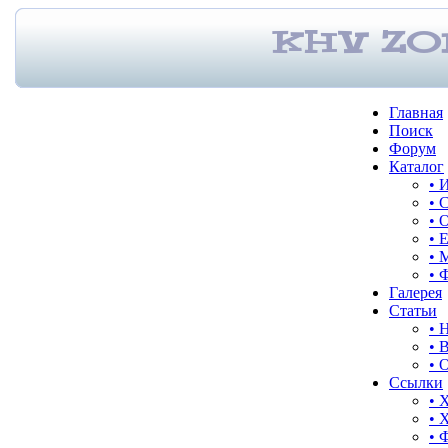
Главная
Поиск
Форум
Каталог
• 
• 
• 
• 
• 
• 
Галерея
Статьи
• 
• 
• 
Ссылки
• 
• 
• 