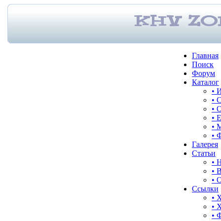
Главная
Поиск
Форум
Каталог
• 
• 
• 
• 
• 
• 
Галерея
Статьи
• 
• 
• 
Ссылки
• 
• 
• 