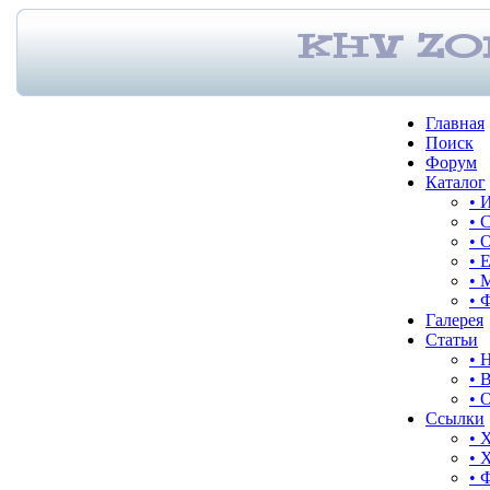
Главная
Поиск
Форум
Каталог
• 
• 
• 
• 
• 
• 
Галерея
Статьи
• 
• 
• 
Ссылки
• 
• 
• 