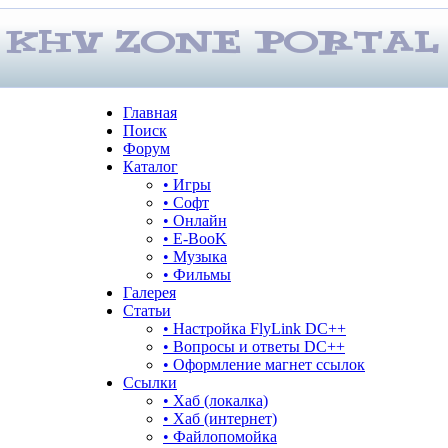
Главная
Поиск
Форум
Каталог
• Игры
• Софт
• Онлайн
• E-BooK
• Музыка
• Фильмы
Галерея
Статьи
• Настройка FlyLink DC++
• Вопросы и ответы DC++
• Оформление магнет ссылок
Ссылки
• Хаб (локалка)
• Хаб (интернет)
• Файлопомойка