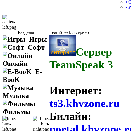
• 
• 
Разделы
TeamSpeak 3 сервер
Игры
Софт
Сервер
TeamSpeak 3
Онлайн
E-
BooK
Интернет:
Музыка
ts3.khvzone.ru
Фильмы
Билайн:
portal.khvzone.r