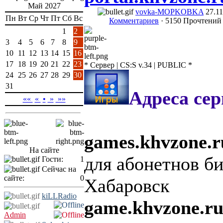
Май 2027
vovka-MOPKOBKA
27.11
Пн
Вт
Ср
Чт
Пт
Сб
Вс
Комментариев
· 5150 Прочтений
1
2
3
4
5
6
7
8
9
10
11
12
13
14
15
16
17
18
19
20
21
22
23
* Сервер | CS:S v.34 | PUBLIC *
24
25
26
27
28
29
30
31
Адреса сер
««
«
•
»
»»
games.khvzone.r
На сайте
для абонетнов б
Гости:
1
Сейчас на
сайте:
0
Хабаровск
kiLLRadio
game.khvzone.ru
Admin