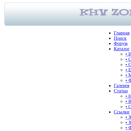
Главная
Поиск
Форум
Каталог
• 
• 
• 
• 
• 
• 
Галерея
Статьи
• 
• 
• 
Ссылки
• 
• 
• 