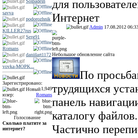
для пользователе
Solpadein
savva
Интернет
podorozhnik
Admin
17.08.2012 06:3
KILLER27rus
Serg91
Romans
Небольшое обновление сайта
daniilart1172
vovka-MOPK...
По просьб
Зарегистрировано:
трудящихся уста
1,949
Новый
юзер:
Romans
панель навигаци
каталогу файлов.
Голосование
Сколько платите за
Частично перепи
интернет?