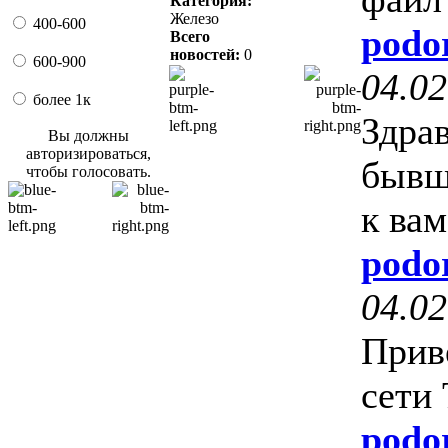
Категория:
Железо
400-600
podo
Всего
новостей:
0
600-900
04.02
более 1к
Здра
Вы должны
авторизироваться,
бывш
чтобы голосовать.
к ва
podo
04.02
Приве
сети
podo