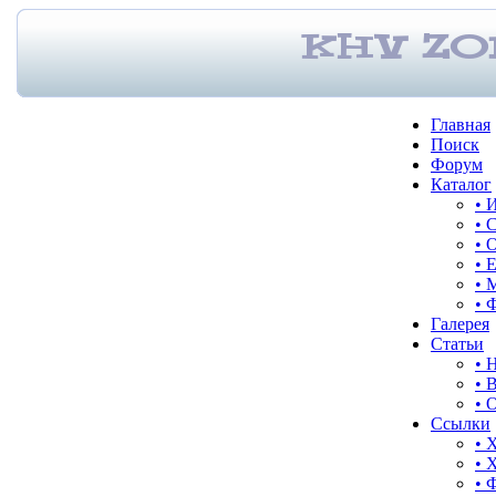
Главная
Поиск
Форум
Каталог
• 
• 
• 
• 
• 
• 
Галерея
Статьи
• 
• 
• 
Ссылки
• 
• 
• 