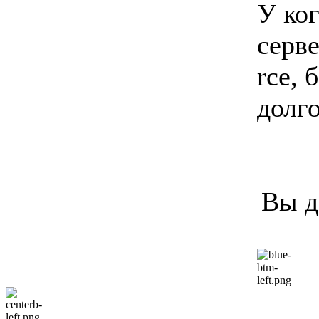
У ког
серве
rce, 
долго
Вы д