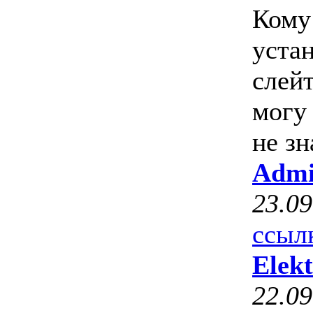
Кому
уста
слейт
могу
не з
Adm
23.09
ссыл
Elek
22.09