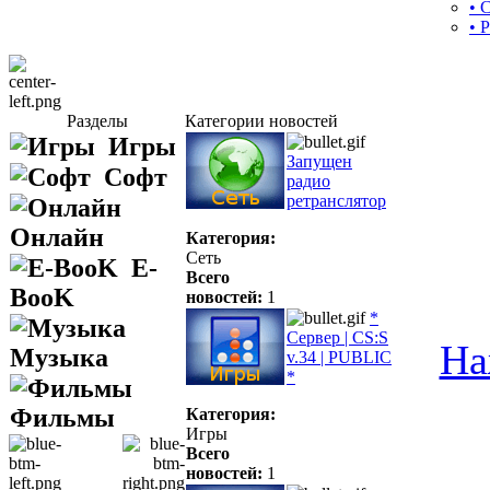
• 
• 
Разделы
Категории новостей
Игры
Запущен
Софт
радио
ретранслятор
Онлайн
Категория:
Сеть
E-
Всего
BooK
новостей:
1
*
Сервер | CS:S
На
Музыка
v.34 | PUBLIC
*
Фильмы
Категория:
Игры
Всего
новостей:
1