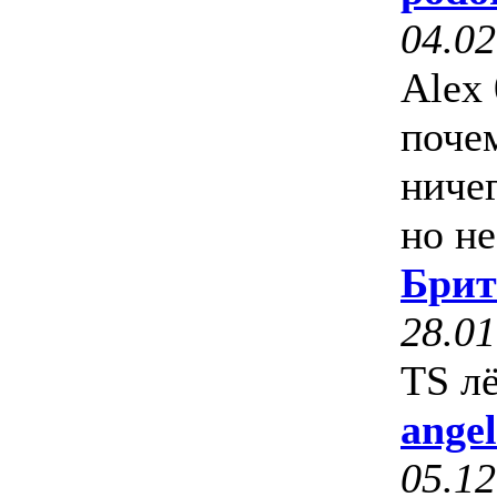
04.02
Alex 
поче
ниче
но н
Брит
28.01
TS л
ange
05.12