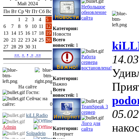
Май 2024
Небольшое
Пн
Вт
Ср
Чт
Пт
Сб
Вс
обновление
сайта
1
2
3
4
5
6
7
8
9
10
11
12
Категория:
13
14
15
16
17
18
19
Новости
Всего
20
21
22
23
24
25
26
kiLL
новостей:
1
27
28
29
30
31
««
«
•
»
»»
14.03
Работа
сервера
востановлена!
Удив
Категория:
Прия
Важно
На сайте
Всего
Гости:
1
новостей:
1
podo
Сейчас на
сайте:
0
TeamSpeak 3
05.02
сервер
kiLLRadio
Лого для
нако
Admin
Категория:
сайта
Solpadein
Интернет