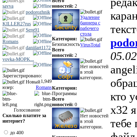
редак
Всего
savva
новостей:
2
кара
podorozhnik
Удаление
баннера с
KILLER27rus
текст
рабочего
Serg91
стола
Категория:
podo
Romans
Безопасность
VirusTotal
daniilart1172
Всего
05.02
новостей:
2
vovka-MOPK...
angel
Нет новостей
в этой
Зарегистрировано:
категории.
обра
1,949
Новый
юзер:
Romans
Категория:
кто у
Программы
Всего
новостей:
0
х32 
Голосование
Сколько платите за
Нет новостей
тебе
интернет?
в этой
категории.
до 400
файл