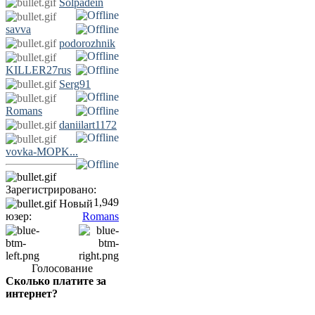
Solpadein
savva
podorozhnik
KILLER27rus
Serg91
Romans
daniilart1172
vovka-MOPK...
Зарегистрировано:
1,949
Новый
юзер:
Romans
Голосование
Сколько платите за
интернет?