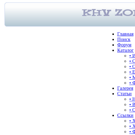
Главная
Поиск
Форум
Каталог
• 
• 
• 
• 
• 
• 
Галерея
Статьи
• 
• 
• 
Ссылки
• 
• 
• 