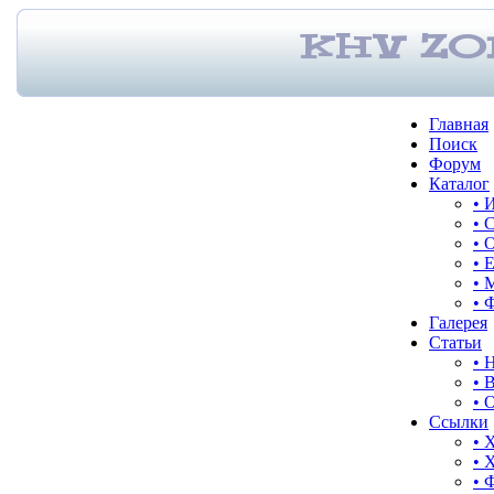
Главная
Поиск
Форум
Каталог
• 
• 
• 
• 
• 
• 
Галерея
Статьи
• 
• 
• 
Ссылки
• 
• 
• 