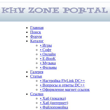
Главная
Поиск
Форум
Каталог
• Игры
• Софт
• Онлайн
• E-BooK
• Музыка
• Фильмы
Галерея
Статьи
• Настройка FlyLink DC++
• Вопросы и ответы DC++
• Оформление магнет ссылок
Ссылки
• Хаб (локалка)
• Хаб (интернет)
• Файлопомойка