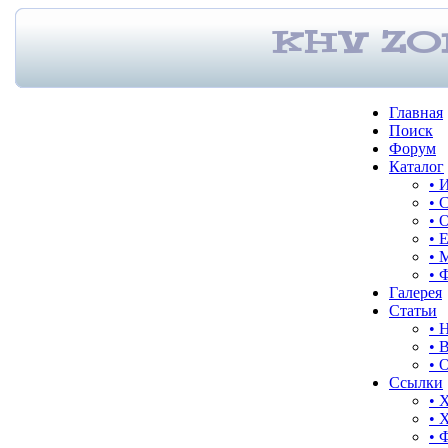
Главная
Поиск
Форум
Каталог
• 
• 
• 
• 
• 
• 
Галерея
Статьи
• 
• 
• 
Ссылки
• 
• 
• 