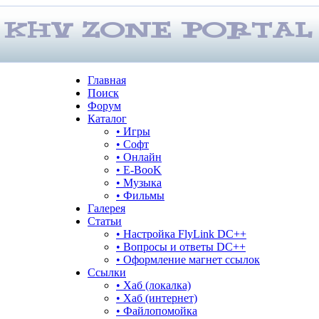
Главная
Поиск
Форум
Каталог
• Игры
• Софт
• Онлайн
• E-BooK
• Музыка
• Фильмы
Галерея
Статьи
• Настройка FlyLink DC++
• Вопросы и ответы DC++
• Оформление магнет ссылок
Ссылки
• Хаб (локалка)
• Хаб (интернет)
• Файлопомойка