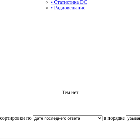
• Статистика DC
• Радиовешание
Тем нет
м сортировки по
в порядке