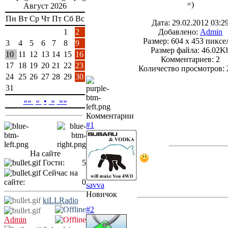
=)
Август 2026
Пн
Вт
Ср
Чт
Пт
Сб
Вс
Дата: 29.02.2012 03:2
1
2
Добавлено:
Admin
Размер: 604 x 453 пиксе
3
4
5
6
7
8
9
Размер файла: 46.02K
10
11
12
13
14
15
16
Комментариев: 2
17
18
19
20
21
22
23
Количество просмотров: 
24
25
26
27
28
29
30
31
««
«
•
»
»»
Комментарии
#1
На сайте
Гости:
5
Сейчас на
сайте:
0
savva
Новичок
kiLLRadio
#2
Admin