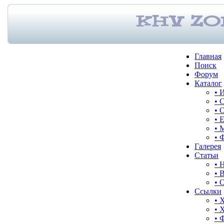
Главная
Поиск
Форум
Каталог
• 
• 
• 
• 
• 
• 
Галерея
Статьи
• 
• 
• 
Ссылки
• 
• 
• 