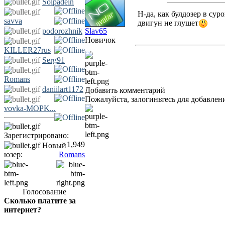
Solpadein
Н-да, как булдозер в суро
savva
двигун не глушет
podorozhnik
Slav65
Новичок
KILLER27rus
Serg91
Romans
daniilart1172
Добавить комментарий
Пожалуйста, залогиньтесь для добавлен
vovka-MOPK...
Зарегистрировано:
1,949
Новый
юзер:
Romans
Голосование
Сколько платите за
интернет?