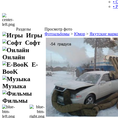
• 
• 
Разделы
Просмотр фото
Фотоальбомы
>
Юмор
>
Якутские марк
Игры
Софт
Онлайн
E-
BooK
Музыка
Фильмы